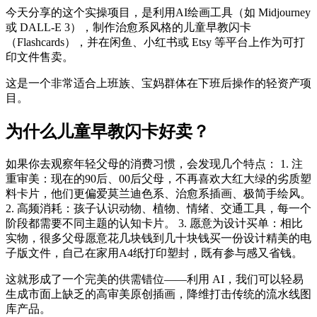
今天分享的这个实操项目，是利用AI绘画工具（如 Midjourney
或 DALL-E 3），制作治愈系风格的儿童早教闪卡
（Flashcards），并在闲鱼、小红书或 Etsy 等平台上作为可打
印文件售卖。
这是一个非常适合上班族、宝妈群体在下班后操作的轻资产项
目。
为什么儿童早教闪卡好卖？
如果你去观察年轻父母的消费习惯，会发现几个特点： 1. 注
重审美：现在的90后、00后父母，不再喜欢大红大绿的劣质塑
料卡片，他们更偏爱莫兰迪色系、治愈系插画、极简手绘风。
2. 高频消耗：孩子认识动物、植物、情绪、交通工具，每一个
阶段都需要不同主题的认知卡片。 3. 愿意为设计买单：相比
实物，很多父母愿意花几块钱到几十块钱买一份设计精美的电
子版文件，自己在家用A4纸打印塑封，既有参与感又省钱。
这就形成了一个完美的供需错位——利用 AI，我们可以轻易
生成市面上缺乏的高审美原创插画，降维打击传统的流水线图
库产品。