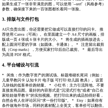
如果生成了一张非常满意的图，可以使用 `--sref`（风格参考）
参数，确保接下来的一百张图都长着同一张脸。
3. 排版与文件打包
AI只负责出图，你还需要把它做成可以直接打印的闪卡。 推
荐使用 Canva（可画）。在里面建立一个 A4 尺寸的画板，排
版成一页 4 张或 6 张卡片的大小。 * 将生成的插画放进去，
配上圆润可爱的字体（如圆体、卡通体）。 * 注意留出裁剪
线（Crop marks），方便买家打印后自己裁剪。 * 最后导出
为高清 PDF 格式。
4. 平台铺设与引流
* 闲鱼：作为数字资产的测试场。标题堆砌长尾词（例如：
儿童早教闪卡 认知卡片 电子版 可打印 幼儿园 教具）。设置
几块钱的低客单价跑销量。 * 小红书：主力引流阵地。不要
直接发商品图。最好的内容形式是“沉浸式打包”或者“自己在
家给娃做早教卡”的实拍视频。把打印出来的成品拍得好看，
自然会有人在评论区问“求一份打印版”。 * Etsy：如果你有
条件做海外市场，同样的素材配上全英文，客单价可以翻倍。