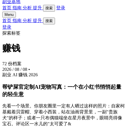
副业基地
首页
指南
分析
提升
登录
搜索
Menu
首页
指南
分析
提升
搜索
登录
探索标签
赚钱
72 份档案
2026 / 08 / 08
•
副业
AI
赚钱
2026
帮铲屎官定制AI宠物写真：一个在小红书悄悄起量
的轻生意
先看一个场景。你朋友圈里一定有人晒过这样的照片：自家柯
基戴着贝雷帽、穿着小西装，站在油画背景里，一副"贵族
犬"的样子；或者一只布偶猫端坐在星月夜景中，眼睛亮得像
宝石。评论区一水儿的"太可爱了&