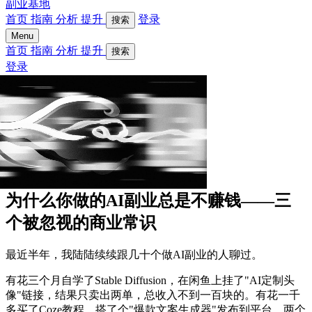
副业基地
首页
指南
分析
提升
登录
搜索
Menu
首页
指南
分析
提升
搜索
登录
为什么你做的AI副业总是不赚钱——三
个被忽视的商业常识
最近半年，我陆陆续续跟几十个做AI副业的人聊过。
有花三个月自学了Stable Diffusion，在闲鱼上挂了"AI定制头
像"链接，结果只卖出两单，总收入不到一百块的。有花一千
多买了Coze教程，搭了个"爆款文案生成器"发布到平台，两个