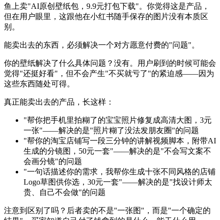
鱼上卖"AI原创壁纸包，9.9元打包下载"。你觉得这是产品，
但在用户眼里，这跟他在小红书随手保存的图片没有本质区
别。
能卖出去的东西，必须解决一个对方愿意付费的"问题"。
你的壁纸解决了什么具体问题？没有。用户刷到的时候可能会
觉得"还挺好看"，但不会产生"不买就亏了"的紧迫感——因为
这些东西随处可得。
真正能卖出去的产品，长这样：
"帮你把手机里拍糊了的宝宝照片修复成高清大图，3元
一张"——解决的是"照片糊了没法发朋友圈"的问题
"帮你的淘宝店铺写一段三分钟的讲解视频脚本，附带AI
生成的分镜图，50元一套"——解决的是"不会写文案不
会画分镜"的问题
"一句话描述你的需求，我帮你生成十张不同风格的店铺
Logo草图供你选，30元一套"——解决的是"找设计师太
贵、自己不会做"的问题
注意到区别了吗？后者卖的不是"一张图"，而是"一个确定的