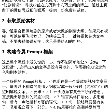
“短剧解说”，寻找粉丝在几万到十几万之间的博主。通过主页
留下的微信号或私信联系，提供一份免费的试稿。
2. 获取原始素材
客户通常会提供短剧的原片或者大致的剧情大纲。如果只有视
频，可以使用飞书妙记、剪映等工具，一键将视频转为文字
稿。不要去精修错别字，这只是喂给AI的粗料。
3. 构建专属 Prompt 框架
这是整个流程中最关键的一步。你不能简单地让AI“总结一下
这段话”，这样出来的文字是没有灵魂的。你需要给AI设定角
色和剧本结构。
一个好用的 Prompt 模板： > “你现在是一个爆款短视频文案写
手。请将以下粗略的剧情大纲改写成一段3分钟（约800字）的
短剧解说文案。 > 要求： > 1. 开头必须有黄金三秒的悬念，
直接抛出最强烈的戏剧冲突。 > 2. 语言风格口语化，多用短
句，带有一点吐槽和夸张的语气。 > 3. 每一段结尾要留有钩
子，吸引观众看下一部分。 > 4. 结尾要推向高潮并戛然而