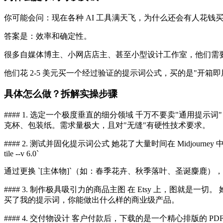
你可能会问：现在各种 AI 工具满天飞，为什么还会有人花钱
答案是：效率和确定性。
很多自媒体博主、小网店店主、甚至小型设计工作室，他们需
他们花 2-5 美元买一个经过验证的提示词公式，买的是"开箱即
具体怎么做？拆解实操步骤
#### 1. 选定一个极度垂直的细分领域 千万不要卖"通用提示词"，
克杯、包装纸。需求量极大，且对"无缝"有硬性技术要求。
#### 2. 测试并固化提示词公式 她花了大量时间在 Midjourney 中测试，最终总结出一个固定
tile --v 6.0`
通过更换 `[主体物]`（如：春季花卉、秋季落叶、圣诞麋鹿
#### 3. 制作极具吸引力的商品主图 在 Etsy 上，图就
买了我的提示词，你能做出什么样的商业级产品。
#### 4. 交付物设计 客户付款后，下载的是一个精心排版的