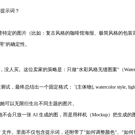
买提示词？
要特定的图片（比如：复古风格的咖啡馆海报、极简风格的包装
用"的确定性。
没人买。这位卖家的策略是：只做"水彩风格无缝图案"（Watercolor 
格式： `[主体物], watercolor style, light background, seamle
），她可以无限衍生出不同主题的图片。
是一切。 她不会只放一张 AI 生成的图，而是用样机（Mockup
 PDF 文件。里面不仅包含提示词，还附带了"如何调整颜色"、"如