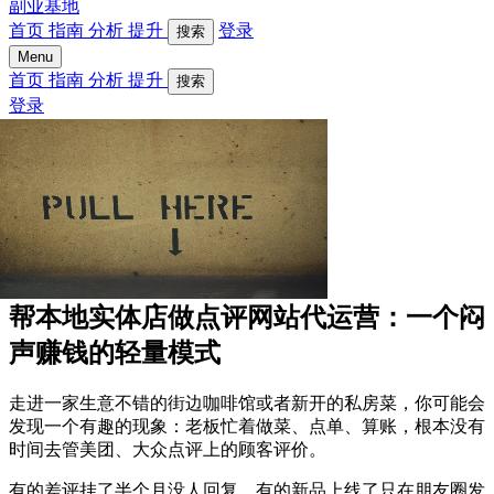
副业基地
首页
指南
分析
提升
登录
搜索
Menu
首页
指南
分析
提升
搜索
登录
帮本地实体店做点评网站代运营：一个闷
声赚钱的轻量模式
走进一家生意不错的街边咖啡馆或者新开的私房菜，你可能会
发现一个有趣的现象：老板忙着做菜、点单、算账，根本没有
时间去管美团、大众点评上的顾客评价。
有的差评挂了半个月没人回复，有的新品上线了只在朋友圈发