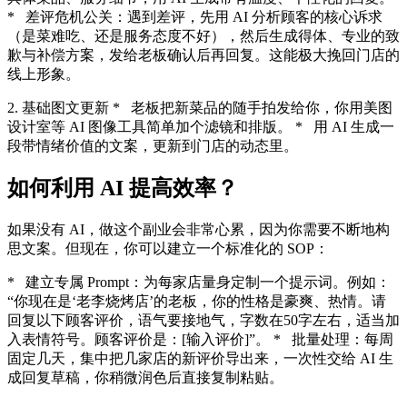
* 差评危机公关：遇到差评，先用 AI 分析顾客的核心诉求
（是菜难吃、还是服务态度不好），然后生成得体、专业的致
歉与补偿方案，发给老板确认后再回复。这能极大挽回门店的
线上形象。
2. 基础图文更新 * 老板把新菜品的随手拍发给你，你用美图
设计室等 AI 图像工具简单加个滤镜和排版。 * 用 AI 生成一
段带情绪价值的文案，更新到门店的动态里。
如何利用 AI 提高效率？
如果没有 AI，做这个副业会非常心累，因为你需要不断地构
思文案。但现在，你可以建立一个标准化的 SOP：
* 建立专属 Prompt：为每家店量身定制一个提示词。例如：
“你现在是‘老李烧烤店’的老板，你的性格是豪爽、热情。请
回复以下顾客评价，语气要接地气，字数在50字左右，适当加
入表情符号。顾客评价是：[输入评价]”。 * 批量处理：每周
固定几天，集中把几家店的新评价导出来，一次性交给 AI 生
成回复草稿，你稍微润色后直接复制粘贴。