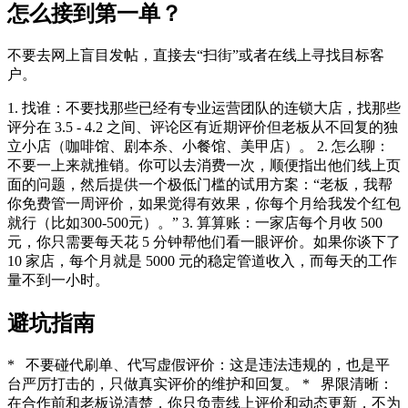
怎么接到第一单？
不要去网上盲目发帖，直接去“扫街”或者在线上寻找目标客
户。
1. 找谁：不要找那些已经有专业运营团队的连锁大店，找那些
评分在 3.5 - 4.2 之间、评论区有近期评价但老板从不回复的独
立小店（咖啡馆、剧本杀、小餐馆、美甲店）。 2. 怎么聊：
不要一上来就推销。你可以去消费一次，顺便指出他们线上页
面的问题，然后提供一个极低门槛的试用方案：“老板，我帮
你免费管一周评价，如果觉得有效果，你每个月给我发个红包
就行（比如300-500元）。” 3. 算算账：一家店每个月收 500
元，你只需要每天花 5 分钟帮他们看一眼评价。如果你谈下了
10 家店，每个月就是 5000 元的稳定管道收入，而每天的工作
量不到一小时。
避坑指南
* 不要碰代刷单、代写虚假评价：这是违法违规的，也是平
台严厉打击的，只做真实评价的维护和回复。 * 界限清晰：
在合作前和老板说清楚，你只负责线上评价和动态更新，不为