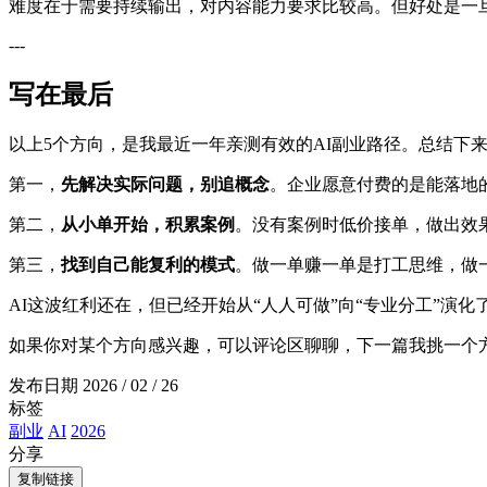
难度在于需要持续输出，对内容能力要求比较高。但好处是一
---
写在最后
以上5个方向，是我最近一年亲测有效的AI副业路径。总结下
第一，
先解决实际问题，别追概念
。企业愿意付费的是能落地
第二，
从小单开始，积累案例
。没有案例时低价接单，做出效
第三，
找到自己能复利的模式
。做一单赚一单是打工思维，做
AI这波红利还在，但已经开始从“人人可做”向“专业分工”演
如果你对某个方向感兴趣，可以评论区聊聊，下一篇我挑一个
发布日期
2026 / 02 / 26
标签
副业
AI
2026
分享
复制链接