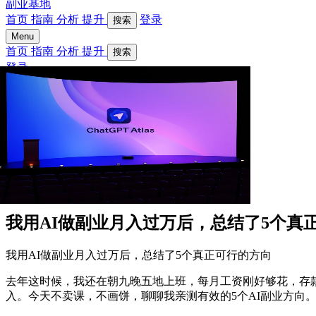
副业基地
首页
指南
分析
提升
登录
搜索
Menu
首页
指南
分析
提升
搜索
登录
我用AI做副业月入过万后，总结了5个真
我用AI做副业月入过万后，总结了5个真正可行的方向
去年这时候，我还在朝九晚五地上班，每月工资刚好够花，存款
入。今天不卖课，不画饼，聊聊我亲测有效的5个AI副业方向