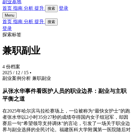
副业基地
首页
指南
分析
提升
登录
搜索
Menu
首页
指南
分析
提升
搜索
登录
探索标签
兼职副业
4 份档案
2025 / 12 / 15
•
副业案例分析
兼职副业
从张水华事件看医护人员的职业边界：副业与主职
平衡之道
在2025年哈尔滨马拉松赛场上，一位被称为“最快女护士”的跑
者张水华以2小时35分27秒的成绩夺得国内女子组冠军，却因
赛后一句“希望领导支持调休”的言论，引发了一场关于职业边
界与副业选择的全民讨论。福建医科大学附属第一医院随后对