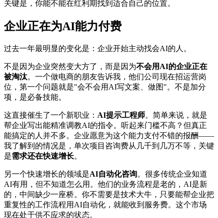
关键是，你能不能在红利期找到适合自己的位置。
企业正在为AI能力付费
过去一年最明显的变化是：企业开始主动找会AI的人。
不是因为企业突然变大方了，而是因为
不会用AI的企业正在
被淘汰
。一个做电商的朋友告诉我，他们公司现在招运营岗
位，第一个问题就是"会不会用AI写文案、做图"。不是加分
项，是必备技能。
这直接催生了一个新职业：
AI提示工程师
。简单来说，就是
帮企业写出能精准调教AI的指令。听起来门槛不高？但真正
能搞定的人并不多。企业愿意为这个能力支付不错的报酬——
我了解到的情况是，单次项目咨询费从几千到几万不等，关键
是
需求还在快速增长
。
另一个快速增长的领域是
AI自动化咨询
。很多传统企业知道
AI有用，但不知道怎么用。他们的业务流程是老的，AI是新
的，中间缺少一座桥。你不需要是技术大牛，只要能帮企业把
重复性的工作流程用AI自动化，就能收到服务费。这个市场
现在处于供不应求的状态。