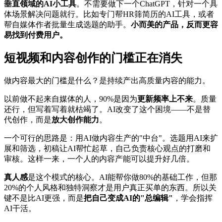
垂直领域的AI小工具
。不需要做下一个ChatGPT，针对一个具
体场景解决问题就行。比如专门帮HR筛简历的AI工具，或者
帮自媒体作者批量生成选题的助手。
小而美的产品，反而更容
易找到付费用户。
短视频和内容创作的门槛正在消失
做内容最大的门槛是什么？是持续产出高质量内容的能力。
以前做不起来自媒体的人，90%是因为
更新频率上不来
。质量
还行，但写着写着就枯竭了。AI改变了这个困境——不是替
代创作，而是
放大创作能力
。
一个可行的思路是：用AI做内容生产的"中台"。选题用AI来扩
展和筛选，初稿让AI帮忙起草，自己负责核心观点的打磨和
审核。这样一来，一个人的内容产能可以提升好几倍。
真人感
是这个模式的核心。AI能帮你做80%的基础工作，但那
20%的个人风格和独特洞察才是用户真正买单的东西。所以关
键不是比AI更强，而是
把自己变成AI的"总编辑"
，学会指挥
AI干活。