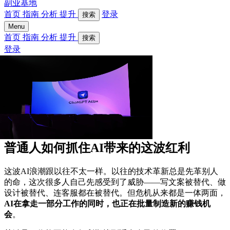
副业基地
首页
指南
分析
提升
登录
搜索
Menu
首页
指南
分析
提升
搜索
登录
普通人如何抓住AI带来的这波红利
这波AI浪潮跟以往不太一样。以往的技术革新总是先革别人
的命，这次很多人自己先感受到了威胁——写文案被替代、做
设计被替代、连客服都在被替代。但危机从来都是一体两面，
AI在拿走一部分工作的同时，也正在批量制造新的赚钱机
会
。