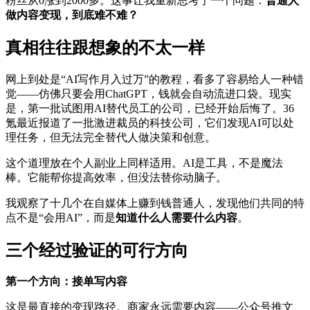
粉丝从0涨到2000多。这事让我重新思考了一个问题：
普通人
做内容变现，到底难不难？
真相往往跟想象的不太一样
网上到处是“AI写作月入过万”的教程，看多了容易给人一种错
觉——仿佛只要会用ChatGPT，钱就会自动流进口袋。现实
是，第一批试图用AI替代员工的公司，已经开始后悔了。36
氪最近报道了一批激进裁员的科技公司，它们发现AI可以处
理任务，但无法完全替代人做决策和创意。
这个道理放在个人副业上同样适用。AI是工具，不是魔法
棒。它能帮你提高效率，但没法替你动脑子。
我观察了十几个在自媒体上赚到钱普通人，发现他们共同的特
点不是“会用AI”，而是
知道什么人需要什么内容
。
三个经过验证的可行方向
第一个方向：接单写内容
这是最直接的变现路径。商家永远需要内容——公众号推文、