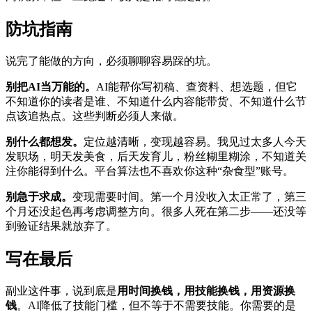
防坑指南
说完了能做的方向，必须聊聊容易踩的坑。
别把AI当万能的。
AI能帮你写初稿、查资料、想选题，但它
不知道你的读者是谁、不知道什么内容能带货、不知道什么节
点该追热点。这些判断必须人来做。
别什么都想发。
定位越清晰，变现越容易。我见过太多人今天
发职场，明天发美食，后天发育儿，粉丝糊里糊涂，不知道关
注你能得到什么。平台算法也不喜欢你这种“杂食型”账号。
别急于求成。
变现需要时间。第一个月没收入太正常了，第三
个月还没起色再考虑调整方向。很多人死在第二步——还没等
到验证结果就放弃了。
写在最后
副业这件事，说到底是
用时间换钱，用技能换钱，用资源换
钱
。AI降低了技能门槛，但不等于不需要技能。你需要的是