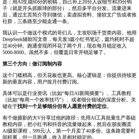
是：用AI生成60分的初稿，自己补上20分人设细节和20分钩
子（就是开头抓眼球的部分），然后多平台分发。流量进来
后，通过主页简介导到微信，卖虚拟资料、接软文广告或者推
社群，三条路至少能走通一条。
我认识一个做这个模式的哥们儿，主攻职场干货类内容。他用
DeepSeek辅助写文章，每天发3篇小红书笔记，篇均耗时不超
过40分钟。跑通变现闭环花了两个月，现在每月稳定收入
5000-8000。虽然不多，但覆盖日常开销足够了。
第三个方向：做订阅制内容
这个门槛稍高，但天花板也更高。核心逻辑是：你提供持续更
新的垂直内容，用户按月付费订阅。
具体可以是行业资讯（比如“每日AI新闻摘要”）、工具教程
（比如“每周一个效率技巧”）、或者细分领域的深度分析。关
键在于
找到一个足够细分但有人愿意付费的定位
。
有个做摄影的大V分享过他的路径：先用AI工具批量生产基础
教程内容，把小红书和抖音的流量做起来，然后在朋友圈卖
AI摄影课程，599元/人，第一个月卖了40多份。这条路需要时
间积累，但一旦跑通，收入是相对稳定的。