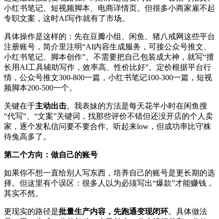
小红书笔记、短视频脚本、电商详情页。但很多小商家雇不起
专职文案，这时AI写作就有了市场。
具体操作是这样的：先在豆瓣小组、闲鱼、猪八戒网这些平台
注册账号，简介里注明“AI内容生成服务，可接公众号推文、
小红书笔记、脚本创作”。不需要把自己包装成大神，就写“擅
长用AI工具辅助写作，效率高、性价比好”。定价根据平台行
情，公众号推文300-800一篇，小红书笔记100-300一篇，短视
频脚本200-500一个。
关键在于
主动出击
。我表妹的方法是每天花半小时在闲鱼搜
“代写”、“文案”关键词，找那些评价不错但还没开店的个人卖
家，逐个发私信问要不要合作。听起来low，但成功率比守株
待兔高多了。
第二个方向：做自己的账号
如果你不想一直给别人写东西，培养自己的账号是更长期的选
择。但这里有个误区：很多人以为必须写出“爆款”才能赚钱，
其实不然。
更现实的路径是
批量生产内容，先跑通变现闭环
。具体做法