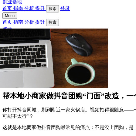
副业基地
首页
指南
分析
提升
登录
搜索
Menu
首页
指南
分析
提升
搜索
登录
帮本地小商家做抖音团购“门面”改造，
你打开抖音同城，刷到附近一家火锅店。视频拍得很随意——一
可能不太行"？
这就是本地商家做抖音团购最常见的痛点：不是没上团购，是