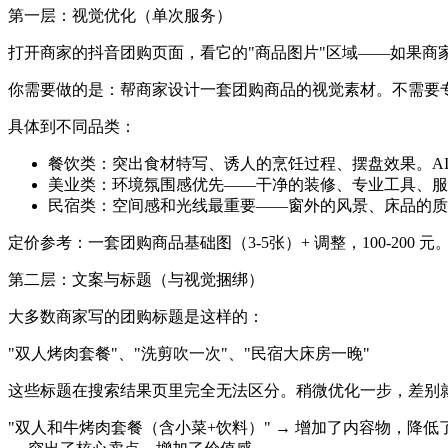
第一层：视觉优化（单次服务）
打开商家的抖音团购页面，看它的"商品图片"区域——如果
你需要做的是：帮商家设计一套团购商品的视觉素材。不需要专
具体到不同品类：
餐饮类：突出食材特写、诱人的烹饪过程、摆盘效果。A
美业类：环境氛围感优先——干净的装修、专业工具、服
民宿类：空间感和光线最重要——窗外的风景、床品的质
定价参考：一套团购商品基础图（3-5张）+ 调整，100-200 元
第二层：文案与标题（与视觉捆绑）
大多数商家写的团购标题是这样的：
"双人烤肉套餐"、"洗剪吹一次"、"民宿大床房一晚"
这些标题在搜索结果页里完全无法区分。稍微优化一步，差别
"双人和牛烤肉套餐（含小菜+饮料）" → 增加了内容物，降低