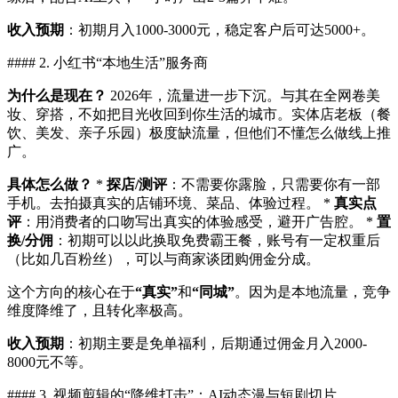
收入预期
：初期月入1000-3000元，稳定客户后可达5000+。
#### 2. 小红书“本地生活”服务商
为什么是现在？
2026年，流量进一步下沉。与其在全网卷美
妆、穿搭，不如把目光收回到你生活的城市。实体店老板（餐
饮、美发、亲子乐园）极度缺流量，但他们不懂怎么做线上推
广。
具体怎么做？
*
探店/测评
：不需要你露脸，只需要你有一部
手机。去拍摄真实的店铺环境、菜品、体验过程。 *
真实点
评
：用消费者的口吻写出真实的体验感受，避开广告腔。 *
置
换/分佣
：初期可以以此换取免费霸王餐，账号有一定权重后
（比如几百粉丝），可以与商家谈团购佣金分成。
这个方向的核心在于
“真实”
和
“同城”
。因为是本地流量，竞争
维度降维了，且转化率极高。
收入预期
：初期主要是免单福利，后期通过佣金月入2000-
8000元不等。
#### 3. 视频剪辑的“降维打击”：AI动态漫与短剧切片