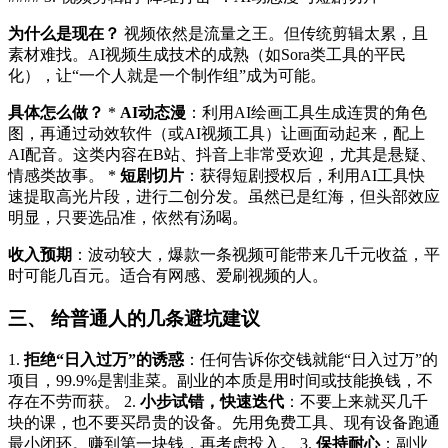
为什么是现在？
视频依然是流量之王。但传统剪辑太累，且
素材难找。AI视频生成技术的成熟（如Sora类工具的平民
化），让“一个人就是一个制作组”成为可能。
具体怎么做？
*
AI动态漫
：利用AI绘画工具生成连贯的角色
图，再通过动效软件（或AI视频工具）让画面动起来，配上
AI配音。这类内容在B站、抖音上非常受欢迎，尤其是悬疑、
情感类故事。 *
短剧切片
：获得短剧授权后，利用AI工具快
速提取高光片段，进行二创分发。虽然已是红海，但头部效应
明显，只要选品准，依然有汤喝。
收入预期
：波动较大，爆款一条视频可能带来几千元收益，平
时可能几百元。适合有网感、爱刷视频的人。
三、 给普通人的几条避坑建议
1.
拒绝“日入过万”的诱惑
：任何告诉你交钱就能“日入过万”的
项目，99.9%是割韭菜。副业的本质是用时间或技能换钱，不
存在不劳而获。 2.
小步试错，快速迭代
：不要上来就买几千
块的课，也不要买昂贵的设备。先用免费工具、现有设备跑通
最小闭环。赚到第一块钱，再考虑投入。 3.
保持耐心
：副业