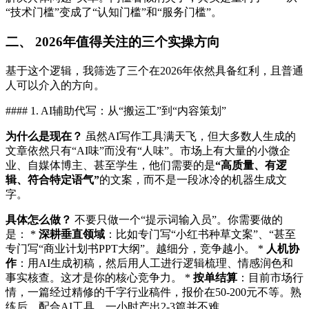
“技术门槛”变成了“认知门槛”和“服务门槛”。
二、 2026年值得关注的三个实操方向
基于这个逻辑，我筛选了三个在2026年依然具备红利，且普通
人可以介入的方向。
#### 1. AI辅助代写：从“搬运工”到“内容策划”
为什么是现在？
虽然AI写作工具满天飞，但大多数人生成的
文章依然只有“AI味”而没有“人味”。市场上有大量的小微企
业、自媒体博主、甚至学生，他们需要的是
“高质量、有逻
辑、符合特定语气”
的文案，而不是一段冰冷的机器生成文
字。
具体怎么做？
不要只做一个“提示词输入员”。你需要做的
是： *
深耕垂直领域
：比如专门写“小红书种草文案”、“甚至
专门写“商业计划书PPT大纲”。越细分，竞争越小。 *
人机协
作
：用AI生成初稿，然后用人工进行逻辑梳理、情感润色和
事实核查。这才是你的核心竞争力。 *
按单结算
：目前市场行
情，一篇经过精修的千字行业稿件，报价在50-200元不等。熟
练后，配合AI工具，一小时产出2-3篇并不难。