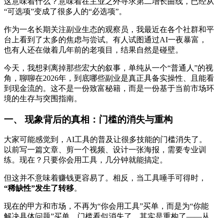
这意味着什么？意味着在主业之外寻求第二增长曲线，已经从
“可选项”变成了很多人的“必选项”。
作为一名长期关注副业生态的观察员，我最近在各个社群和平
台上看到了太多的焦虑与尝试。有人试图通过AI一夜暴富，
也有人还在做着几年前的老项目，结果自然是碰壁。
今天，我想剥离掉那些宏大的叙事，单纯从一个“普通人”的视
角，聊聊在2026年，到底哪些副业是真正具备实操性、且能看
到现金流的。这不是一份致富秘籍，而是一份基于当前市场环
境的生存与突围指南。
一、 现象背后的真相：门槛的消失与重构
大家可能感觉到，AI工具的普及让很多技能的门槛消失了。
以前写一篇文章、剪一个视频、设计一张海报，需要专业训
练。现在？只要你会用工具，几分钟就能搞定。
但这并不意味着赚钱更容易了。相反，当工具唾手可得时，
“稀缺性”发生了转移
。
现在的甲方和市场，不再为“你会用工具”买单，而是为“你能
解决具体问题”买单。门槛看似消失了，其实是重构了——从