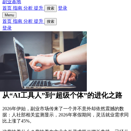
副业基地
首页
指南
分析
提升
登录
搜索
Menu
首页
指南
分析
提升
搜索
登录
从“AI工具人”到“超级个体”的进化之路
2026年伊始，副业市场传来了一个并不意外却依然震撼的数
据：人社部相关监测显示，2026年寒假期间，灵活就业需求同
比上涨了45%。